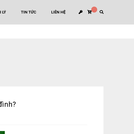
I LÝ
TIN TỨC
LIÊN HỆ
đình?