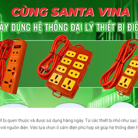
ết bị quen thuộc và được sử dụng hàng ngày. Từ các thiết bị nhỏ như sạc điệ
 với nguồn điện. Việc lựa chọn ổ cắm điện phù hợp sẽ giúp hệ thống điện