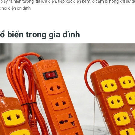
 xảy ra hiện tượng: tia lửa điện, tiếp xúc điện kém, ổ cắm bị nóng khi 
 nối điện ổn định.
ổ biến trong gia đình